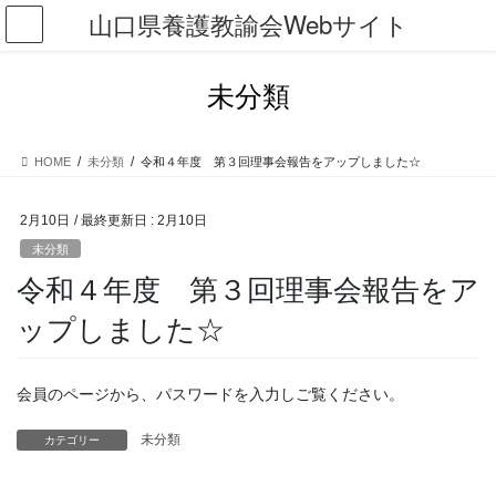
コ
ナ
山口県養護教諭会Webサイト
ン
ビ
テ
ゲ
ン
ー
未分類
ツ
シ
に
ョ
移
ン
HOME
未分類
令和４年度 第３回理事会報告をアップしました☆
動
に
移
動
2月10日
/ 最終更新日 :
2月10日
未分類
令和４年度 第３回理事会報告をア
ップしました☆
会員のページから、パスワードを入力しご覧ください。
未分類
カテゴリー