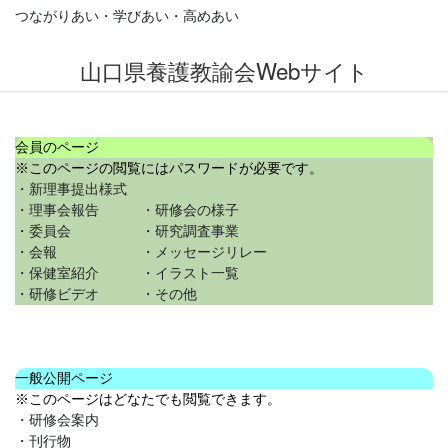
コ
ナ
つながりあい・学びあい・高めあい
ン
ビ
テ
ゲ
山口県養護教諭会Webサイト
ン
ー
ツ
シ
Previous
Next
に
ョ
移
ン
会員のページ
動
に
※このページの閲覧にはパスワードが必要です。
移
・新理事提出様式
動
・理事会報告 ・研修会の様子
・委員会 ・研究調査事業
・会報 ・メッセージリレー
・保健室紹介 ・イラスト一覧
・研修ビデオ ・その他
一般公開ページ
※このページはどなたでも閲覧できます。
・研修会案内
・刊行物