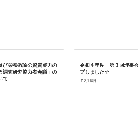
及び栄養教諭の資質能力の
令和４年度 第３回理事
る調査研究協力者会議」の
プしました☆
いて
2月10日