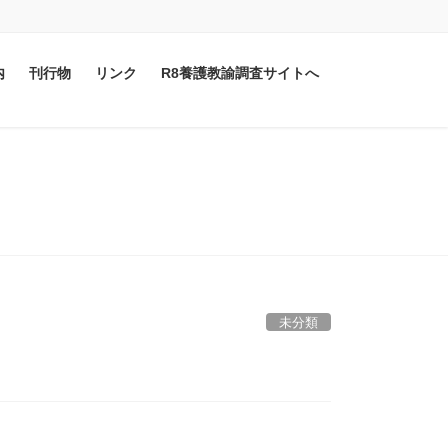
内
刊行物
リンク
R8養護教諭調査サイトへ
未分類