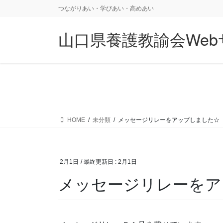
コ
ナ
つながりあい・学びあい・高めあい
ン
ビ
テ
ゲ
山口県養護教諭会Web
ン
ー
ツ
シ
に
ョ
移
ン
動
に
移
動
HOME
未分類
メッセージリレーをアップしました☆
2月1日
/ 最終更新日 :
2月1日
メッセージリレーをア