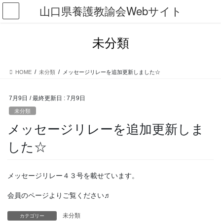
コ
ナ
山口県養護教諭会Webサイト
ン
ビ
テ
ゲ
ン
ー
未分類
ツ
シ
に
ョ
移
ン
HOME
未分類
メッセージリレーを追加更新しました☆
動
に
移
動
7月9日
/ 最終更新日 :
7月9日
未分類
メッセージリレーを追加更新しま
した☆
メッセージリレー４３号を載せています。
会員のページよりご覧ください♬
未分類
カテゴリー