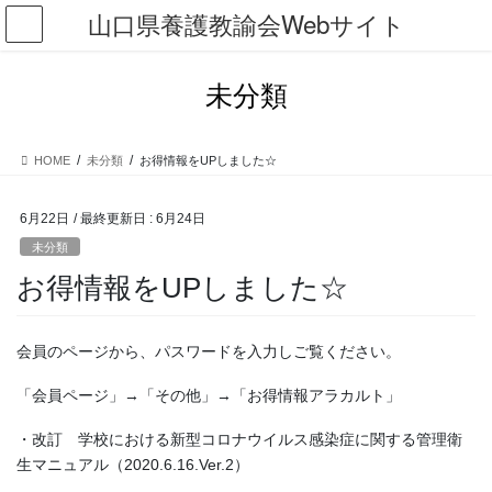
コ
ナ
山口県養護教諭会Webサイト
ン
ビ
テ
ゲ
ン
ー
未分類
ツ
シ
に
ョ
移
ン
HOME
未分類
お得情報をUPしました☆
動
に
移
動
6月22日
/ 最終更新日 :
6月24日
未分類
お得情報をUPしました☆
会員のページから、パスワードを入力しご覧ください。
「会員ページ」→「その他」→「お得情報アラカルト」
・改訂 学校における新型コロナウイルス感染症に関する管理衛
生マニュアル（2020.6.16.Ver.2）