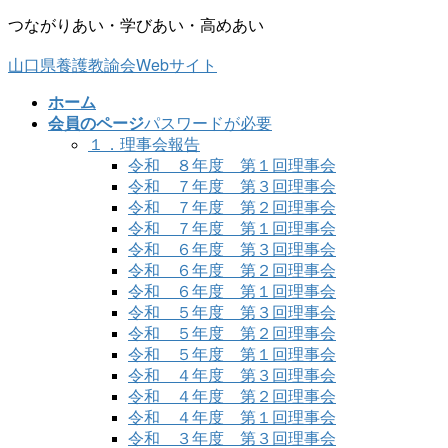
コ
ナ
つながりあい・学びあい・高めあい
ン
ビ
山口県養護教諭会Webサイト
テ
ゲ
ン
ー
ホーム
ツ
シ
会員のページ
パスワードが必要
に
ョ
１．理事会報告
移
ン
令和 ８年度 第１回理事会
動
に
令和 ７年度 第３回理事会
移
令和 ７年度 第２回理事会
動
令和 ７年度 第１回理事会
令和 ６年度 第３回理事会
令和 ６年度 第２回理事会
令和 ６年度 第１回理事会
令和 ５年度 第３回理事会
令和 ５年度 第２回理事会
令和 ５年度 第１回理事会
令和 ４年度 第３回理事会
令和 ４年度 第２回理事会
令和 ４年度 第１回理事会
令和 ３年度 第３回理事会