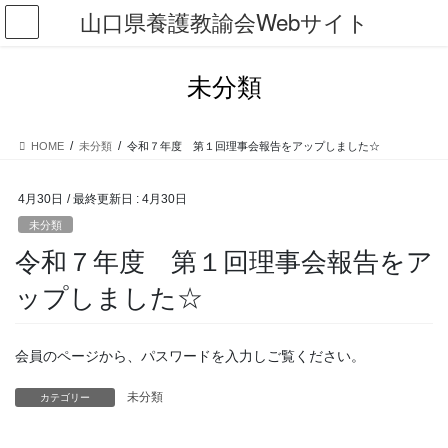
コ
ナ
山口県養護教諭会Webサイト
ン
ビ
テ
ゲ
ン
ー
未分類
ツ
シ
に
ョ
移
ン
HOME
未分類
令和７年度 第１回理事会報告をアップしました☆
動
に
移
動
4月30日
/ 最終更新日 :
4月30日
未分類
令和７年度 第１回理事会報告をア
ップしました☆
会員のページから、パスワードを入力しご覧ください。
未分類
カテゴリー