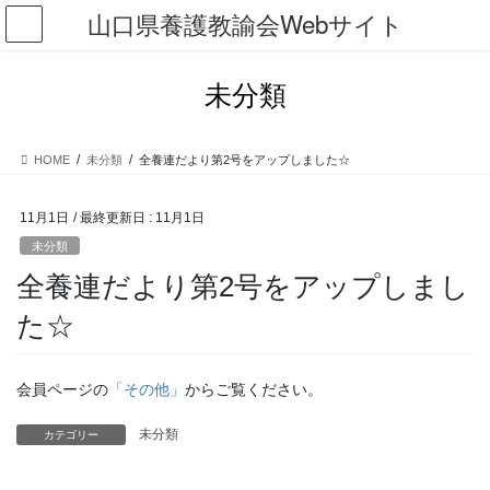
コ
ナ
山口県養護教諭会Webサイト
ン
ビ
テ
ゲ
ン
ー
未分類
ツ
シ
に
ョ
移
ン
HOME
未分類
全養連だより第2号をアップしました☆
動
に
移
動
11月1日
/ 最終更新日 :
11月1日
未分類
全養連だより第2号をアップしまし
た☆
会員ページの
「その他」
からご覧ください。
未分類
カテゴリー