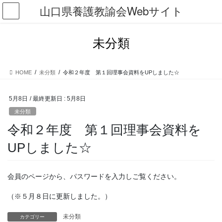
コ
ナ
山口県養護教諭会Webサイト
ン
ビ
テ
ゲ
ン
ー
未分類
ツ
シ
に
ョ
移
ン
HOME
未分類
令和２年度 第１回理事会資料をUPしました☆
動
に
移
動
5月8日
/ 最終更新日 :
5月8日
未分類
令和２年度 第１回理事会資料を
UPしました☆
会員のページから、パスワードを入力しご覧ください。
（※５月８日に更新しました。）
未分類
カテゴリー