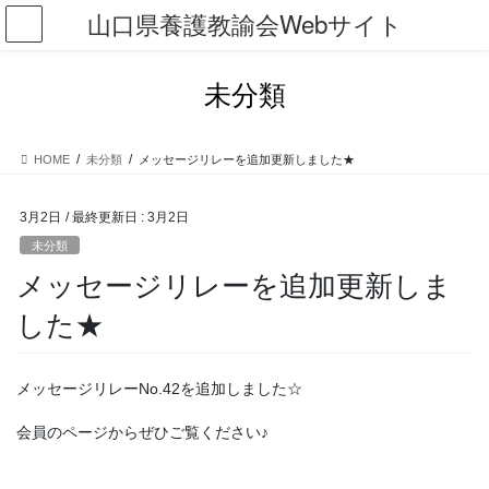
コ
ナ
山口県養護教諭会Webサイト
ン
ビ
テ
ゲ
ン
ー
未分類
ツ
シ
に
ョ
移
ン
HOME
未分類
メッセージリレーを追加更新しました★
動
に
移
動
3月2日
/ 最終更新日 :
3月2日
未分類
メッセージリレーを追加更新しま
した★
メッセージリレーNo.42を追加しました☆
会員のページからぜひご覧ください♪