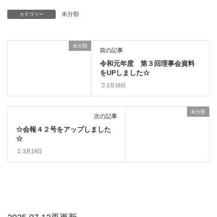
未分類
カテゴリー
未分類
前の記事
令和元年度 第３回理事会資料
をUPしました☆
2月18日
未分類
次の記事
☆会報４２号をアップしました
☆
3月19日