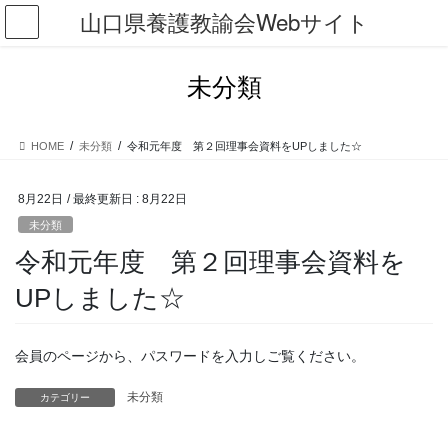
コ
ナ
山口県養護教諭会Webサイト
ン
ビ
テ
ゲ
ン
ー
未分類
ツ
シ
に
ョ
移
ン
HOME
未分類
令和元年度 第２回理事会資料をUPしました☆
動
に
移
動
8月22日
/ 最終更新日 :
8月22日
未分類
令和元年度 第２回理事会資料を
UPしました☆
会員のページから、パスワードを入力しご覧ください。
未分類
カテゴリー