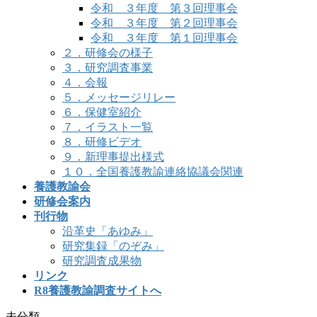
令和 ３年度 第３回理事会
令和 ３年度 第２回理事会
令和 ３年度 第１回理事会
２．研修会の様子
３．研究調査事業
４．会報
５．メッセージリレー
６．保健室紹介
７．イラスト一覧
８．研修ビデオ
９．新理事提出様式
１０．全国養護教諭連絡協議会関連
養護教諭会
研修会案内
刊行物
沿革史「あゆみ」
研究集録「のぞみ」
研究調査成果物
リンク
R8養護教諭調査サイトへ
未分類