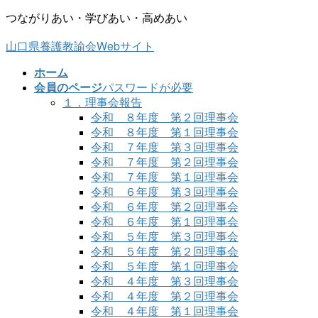
コ
ナ
つながりあい・学びあい・高めあい
ン
ビ
山口県養護教諭会Webサイト
テ
ゲ
ン
ー
ホーム
ツ
シ
会員のページ
パスワードが必要
に
ョ
１．理事会報告
移
ン
令和 ８年度 第２回理事会
動
に
令和 ８年度 第１回理事会
移
令和 ７年度 第３回理事会
動
令和 ７年度 第２回理事会
令和 ７年度 第１回理事会
令和 ６年度 第３回理事会
令和 ６年度 第２回理事会
令和 ６年度 第１回理事会
令和 ５年度 第３回理事会
令和 ５年度 第２回理事会
令和 ５年度 第１回理事会
令和 ４年度 第３回理事会
令和 ４年度 第２回理事会
令和 ４年度 第１回理事会