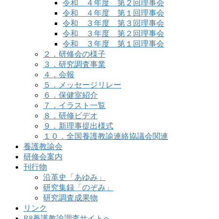
令和 ４年度 第２回理事会
令和 ４年度 第１回理事会
令和 ３年度 第３回理事会
令和 ３年度 第２回理事会
令和 ３年度 第１回理事会
２．研修会の様子
３．研究調査事業
４．会報
５．メッセージリレー
６．保健室紹介
７．イラスト一覧
８．研修ビデオ
９．新理事提出様式
１０．全国養護教諭連絡協議会関連
養護教諭会
研修会案内
刊行物
沿革史「あゆみ」
研究集録「のぞみ」
研究調査成果物
リンク
R8養護教諭調査サイトへ