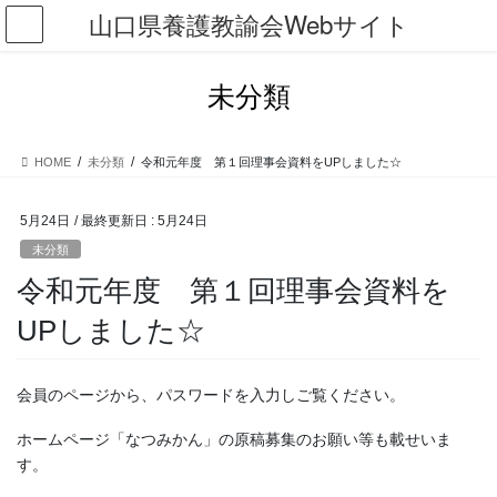
コ
ナ
山口県養護教諭会Webサイト
ン
ビ
テ
ゲ
ン
ー
未分類
ツ
シ
に
ョ
移
ン
HOME
未分類
令和元年度 第１回理事会資料をUPしました☆
動
に
移
動
5月24日
/ 最終更新日 :
5月24日
未分類
令和元年度 第１回理事会資料を
UPしました☆
会員のページから、パスワードを入力しご覧ください。
ホームページ「なつみかん」の原稿募集のお願い等も載せいま
す。