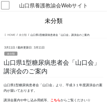
コ
ナ
山口県養護教諭会Webサイト
ン
ビ
テ
ゲ
ン
ー
未分類
ツ
シ
に
ョ
移
ン
HOME
未分類
山口県1型糖尿病患者会「山口会」講演会のご案内
動
に
移
動
3月11日
/ 最終更新日 :
3月11日
未分類
山口県1型糖尿病患者会「山口会」
講演会のご案内
山口県1型糖尿病患者会「山口会」より、平成３１年度講演会の案
内が届いております。
講演会案内や申し込み用紙等、
こちら
からご覧ください☆