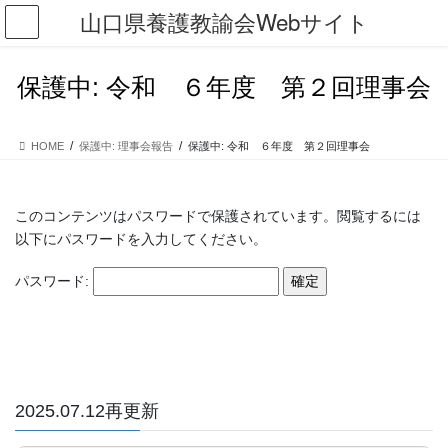
コ
ナ
山口県養護教諭会Webサイト
ン
ビ
テ
ゲ
ン
ー
保護中: 令和 ６年度 第２回理事会
ツ
シ
に
ョ
移
ン
HOME
保護中: 理事会報告
保護中: 令和 ６年度 第２回理事会
動
に
移
動
このコンテンツはパスワードで保護されています。閲覧するには
以下にパスワードを入力してください。
パスワード:
2025.07.12再更新