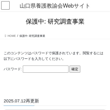
コ
ナ
山口県養護教諭会Webサイト
ン
ビ
テ
ゲ
ン
ー
保護中: 研究調査事業
ツ
シ
に
ョ
移
ン
HOME
保護中: 研究調査事業
動
に
移
動
このコンテンツはパスワードで保護されています。閲覧するには
以下にパスワードを入力してください。
パスワード:
2025.07.12再更新