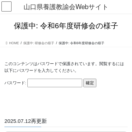
コ
ナ
山口県養護教諭会Webサイト
ン
ビ
テ
ゲ
ン
ー
保護中: 令和6年度研修会の様子
ツ
シ
に
ョ
移
ン
HOME
保護中: 研修会の様子
保護中: 令和6年度研修会の様子
動
に
移
動
このコンテンツはパスワードで保護されています。閲覧するには
以下にパスワードを入力してください。
パスワード:
2025.07.12再更新