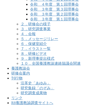
令和 ４年度 第１回理事会
令和 ３年度 第３回理事会
令和 ３年度 第２回理事会
令和 ３年度 第１回理事会
２．研修会の様子
３．研究調査事業
４．会報
５．メッセージリレー
６．保健室紹介
７．イラスト一覧
８．研修ビデオ
９．新理事提出様式
１０．全国養護教諭連絡協議会関連
養護教諭会
研修会案内
刊行物
沿革史「あゆみ」
研究集録「のぞみ」
研究調査成果物
リンク
R8養護教諭調査サイトへ