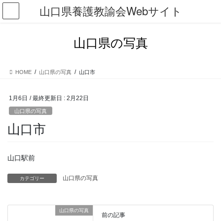
コ
ナ
山口県養護教諭会Webサイト
ン
ビ
テ
ゲ
ン
ー
山口県の写真
ツ
シ
に
ョ
移
ン
HOME
山口県の写真
山口市
動
に
移
動
1月6日
/ 最終更新日 :
2月22日
山口県の写真
山口市
山口駅前
山口県の写真
カテゴリー
山口県の写真
前の記事