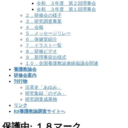
令和 ３年度 第２回理事会
令和 ３年度 第１回理事会
２．研修会の様子
３．研究調査事業
４．会報
５．メッセージリレー
６．保健室紹介
７．イラスト一覧
８．研修ビデオ
９．新理事提出様式
１０．全国養護教諭連絡協議会関連
養護教諭会
研修会案内
刊行物
沿革史「あゆみ」
研究集録「のぞみ」
研究調査成果物
リンク
R8養護教諭調査サイトへ
保護中: １８マーク