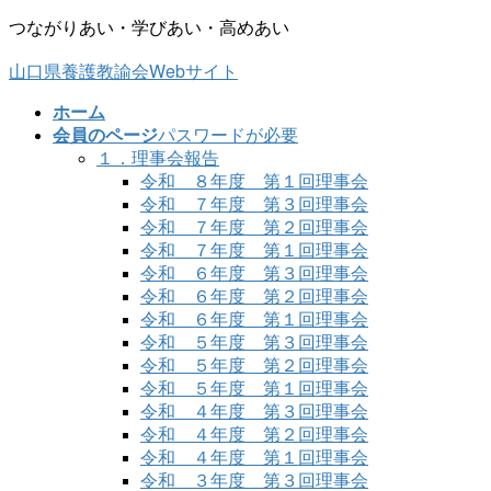
コ
ナ
つながりあい・学びあい・高めあい
ン
ビ
山口県養護教諭会Webサイト
テ
ゲ
ン
ー
ホーム
ツ
シ
会員のページ
パスワードが必要
に
ョ
１．理事会報告
移
ン
令和 ８年度 第１回理事会
動
に
令和 ７年度 第３回理事会
移
令和 ７年度 第２回理事会
動
令和 ７年度 第１回理事会
令和 ６年度 第３回理事会
令和 ６年度 第２回理事会
令和 ６年度 第１回理事会
令和 ５年度 第３回理事会
令和 ５年度 第２回理事会
令和 ５年度 第１回理事会
令和 ４年度 第３回理事会
令和 ４年度 第２回理事会
令和 ４年度 第１回理事会
令和 ３年度 第３回理事会