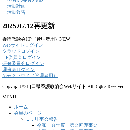
・活動計画
・活動報告
2025.07.12再更新
養護教諭会HP（管理者用）NEW
Webサイトログイン
クラウドログイン
HP委員会ログイン
研修委員会ログイン
理事会ログイン
Newクラウド（管理者用）
Copyright © 山口県養護教諭会Webサイト All Rights Reserved.
MENU
ホーム
会員のページ
１．理事会報告
令和 ８年度 第２回理事会