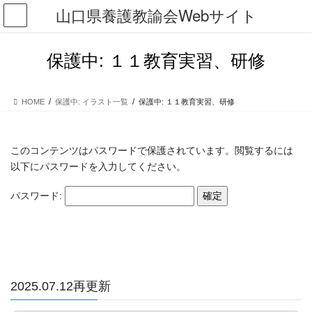
コ
ナ
山口県養護教諭会Webサイト
ン
ビ
テ
ゲ
ン
ー
保護中: １１教育実習、研修
ツ
シ
に
ョ
移
ン
HOME
保護中: イラスト一覧
保護中: １１教育実習、研修
動
に
移
動
このコンテンツはパスワードで保護されています。閲覧するには
以下にパスワードを入力してください。
パスワード:
2025.07.12再更新